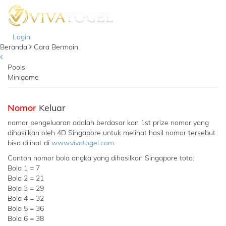
Login
Beranda
Cara Bermain
Pools
Minigame
Nomor
Keluar
nomor pengeluaran adalah berdasar kan 1st prize nomor yang
dihasilkan oleh 4D Singapore untuk melihat hasil nomor tersebut
bisa dilihat di
www.vivatogel.com
.
Contoh nomor bola angka yang dihasilkan Singapore toto:
Bola 1 = 7
Bola 2 = 21
Bola 3 = 29
Bola 4 = 32
Bola 5 = 36
Bola 6 = 38