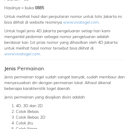
Hasilnya = buka
0885
Untuk melihat hasil dari perputaran nomor untuk toto Jakarta ini
bisa dilihat di website resminya
www.vivatogel.com
.
Untuk togel jenis 4D Jakarta pengeluaran setiap hari kami
mengambil pedoman sebagai nomor pengeluaran adalah
berdasar kan 1st prize nomor yang dihasilkan oleh 4D Jakarta
untuk melihat hasil nomor tersebut bisa dilihat di
www.vivatogel.com
.
Jenis
Permainan
Jenis permainan togel sudah sangat banyak, sudah membaur dan
menyesuaikan diri dengan permainan lokal. Alhasil dikenal
beberapa karakteristik togel daerah.
Jenis permainan yang disajikan disini adalah:
4D, 3D dan 2D
Colok Bebas
Colok Bebas 2D
Colok Jitu
Colok Naga